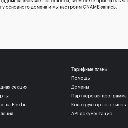
поддомена вызывает сложности, вы можете прислать в ч
нгу основного домена и мы настроим CNAME-запись.
Тарифные планы
Помощь
дная секция
Домены
рты
Партнерская программа
но на Flexbe
Конструктор логотипов
ления
API документация