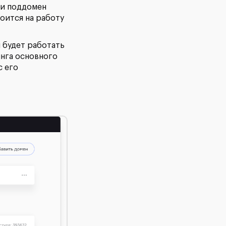
 и поддомен
роится на работу
 будет работать
инга основного
с его