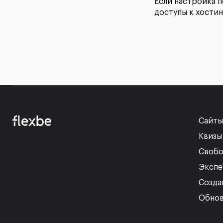
Если настройка 
доступы к хости
Сайты
Квизы
Свобо
Экспе
Созда
Обнов