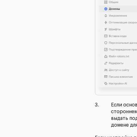
Если осно
стороннем
выдать под
домене дл