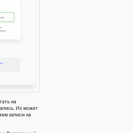
тать на
апись. Их может
жем записи на