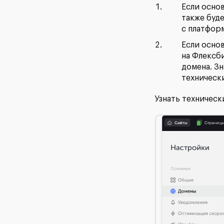
Если осно
также буде
с платфор
Если осно
на Флексб
домена. Зн
техническ
Узнать техничес