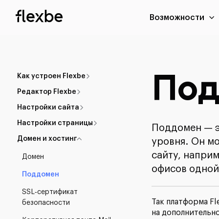
Возможности
По
Как устроен Flexbe
Редактор Flexbe
Настройки сайта
Настройки страницы
Поддомен — э
Домен и хостинг
уровня. Он м
сайту, напри
Домен
офисов одной
Поддомен
SSL‑сертификат
Так платформа Fl
безопасности
на дополнительно