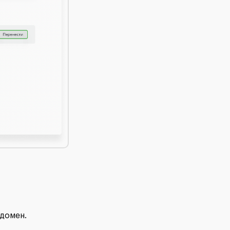
ддомен.