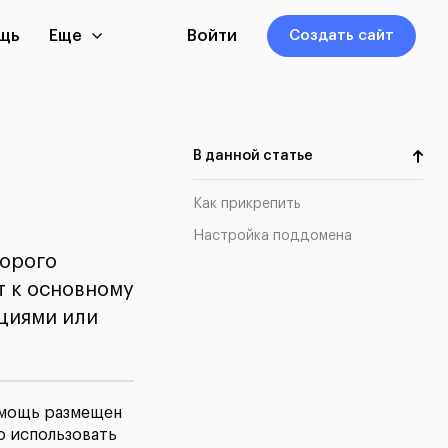
щь
Еще
Войти
Создать сайт
В данной статье
Как прикрепить
Настройка поддомена
торого
т к основному
кциями или
Помощь размещен
о использовать