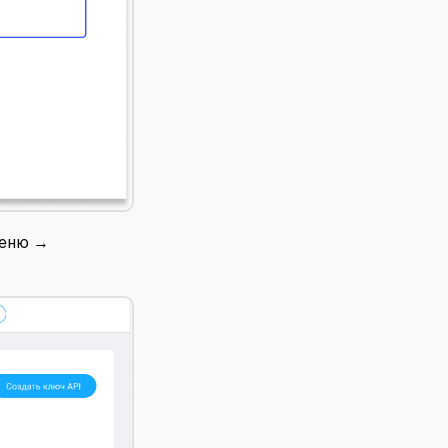
меню →