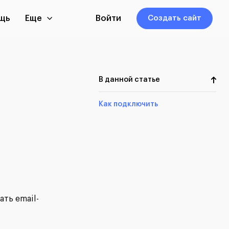
щь
Еще
Войти
Создать сайт
В данной статье
Как подключить
ть email-