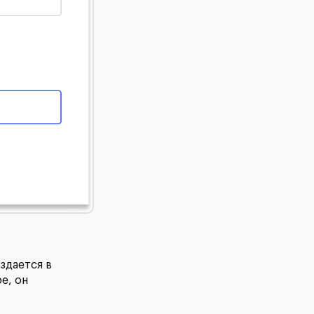
здается в
e, он