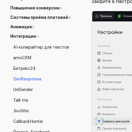
Зайдите в Настр
Повышение конверсии
Системы приёма платежей
Анимация
Интеграции
AI‑копирайтер для текстов
amoCRM
Битрикс24
GetResponse
UniSender
Talk me
JivoSite
CallbackHunter