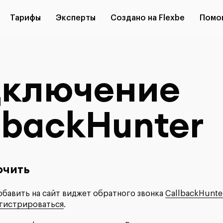
Тарифы
Эксперты
Создано на Flexbe
Помо
ключение
lbackHunter
ючить
обавить на сайт виджет обратного звонка
CallbackHunte
гистрироваться
.