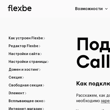
Возможности
Под
Как устроен Flexbe
Редактор Flexbe
Cal
Настройки сайта
Настройки страницы
Домен и хостинг
Секция
Как подкл
Свободная секция
Элемент
Расскажем, как д
необходимо
заре
Всплывающее окно
Интернет‑магазин