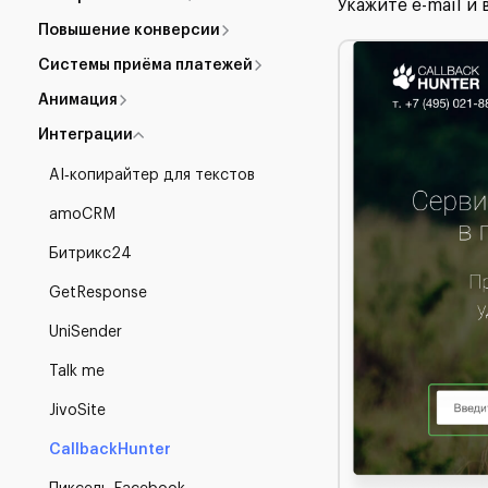
Укажите e-mail и
Повышение конверсии
Системы приёма платежей
Анимация
Интеграции
AI‑копирайтер для текстов
amoCRM
Битрикс24
GetResponse
UniSender
Talk me
JivoSite
CallbackHunter