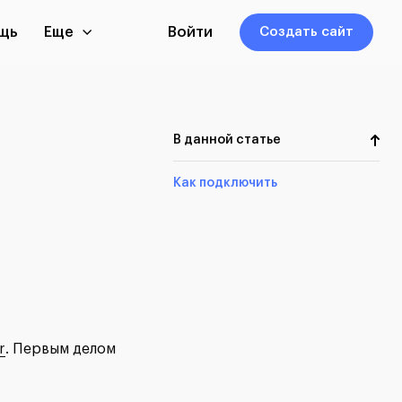
щь
Еще
Войти
Создать сайт
В данной статье
Как подключить
r
. Первым делом