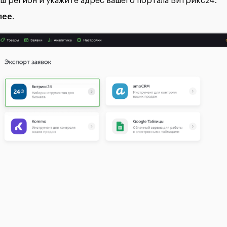
ш регион и укажите адрес вашего портала Битрикс24.
лее
.