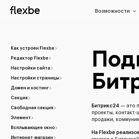
Возможности
Под
Как устроен Flexbe
Редактор Flexbe
Настройки сайта
Бит
Настройки страницы
Домен и хостинг
Секция
Битрикс24
— это п
Свободная секция
проекты, контакт-
Элемент
продажи, коммуник
Всплывающее окно
На Flexbe реализо
Интернет‑магазин