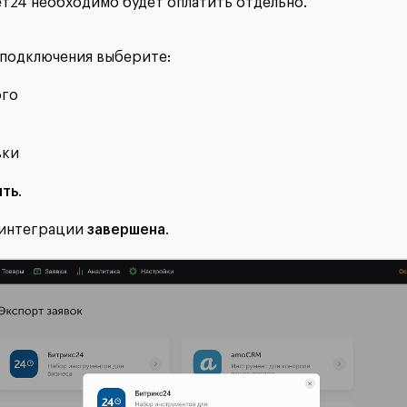
т24 необходимо будет оплатить отдельно.
 подключения выберите:
ого
вки
ть
.
 интеграции
завершена
.