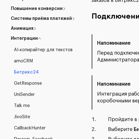
заказов в Битрикс2
Повышение конверсии
Подключени
Системы приёма платежей
Анимация
Интеграции
Напоминание
AI‑копирайтер для текстов
Перед подключен
Администратора.
amoCRM
Битрикс24
GetResponse
Напоминание
Интеграция рабо
UniSender
коробочными ве
Talk me
JivoSite
Пройдите в
CallbackHunter
Выберите
Б